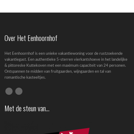
Over Het Eenhoornhof
Het Eenhoornhof is een unieke vakantiewoning voor de rustzoekende
vakantiegast. Een authentieke 5-sterren vierkantshoeve in het landelijke
& pittoreske Kuttekoven met een maximum capaciteit van 24 personen.
Ontspannen te midden van fruitgaarden, wijngaarden en tal van
romantische kasteeltjes.
Met de steun van…