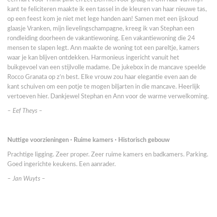
kant te feliciteren maakte ik een tassel in de kleuren van haar nieuwe tas,
op een feest kom je niet met lege handen aan! Samen met een ijskoud
glaasje Vranken, mijn lievelingschampagne, kreeg ik van Stephan een
rondleiding doorheen de vakantiewoning. Een vakantiewoning die 24
mensen te slapen legt. Ann maakte de woning tot een pareltje, kamers
waar je kan blijven ontdekken. Harmonieus ingericht vanuit het
buikgevoel van een stijlvolle madame. De jukebox in de mancave speelde
Rocco Granata op z’n best. Elke vrouw zou haar elegantie even aan de
kant schuiven om een potje te mogen biljarten in die mancave. Heerlijk
vertoeven hier. Dankjewel Stephan en Ann voor de warme verwelkoming.
– Eef Theys –
Nuttige voorzieningen
·
Ruime kamers
·
Historisch gebouw
Prachtige ligging. Zeer proper. Zeer ruime kamers en badkamers. Parking.
Goed ingerichte keukens. Een aanrader.
– Jan Wuyts –