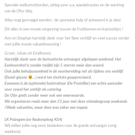
Speciale welkomstborden, uitleg over o.a. wandelroutes en de werking
van de Ofyr bbq.
Alles mag gevraagd worden : de spontane hulp of antwoord is je deel .
Dit alles in een mooie omgeving tussen de fruitbomen en kasteeltjes !
Ann en Stephan hartelijk dank voor het fijne verblijf en veel succes verder
met jullie mooie vakantiewoning !
Groet, Johan uit Eindhoven
Hartelijk dank voor de fantastische ontvangst afgelopen weekend. Het
Eenhoornhof is zonder twijfel zijn 5 sterren meer dan waard.
Ook jullie behulpzaamheid in de voorbereiding net als tijdens ons verblijf
(Duvel-glazen
…) werd ten sterkste geapprecieerd.
Eveneens is de (optionele) huistraiteur (De Postellier) een echte aanrader
voor zowel het ontbijt als catering.
De Ofyr geeft zonder meer ook een meerwaarde.
We organiseren reeds meer dan 25 jaar met deze vriendengroep weekends
/Week vakanties, maar deze was zeker een topper.
LK Peizegem (ex-Keukenploeg KSA)
Wij willen jullie nog eens bedanken voor de goede ontvangst vorig
weekend.