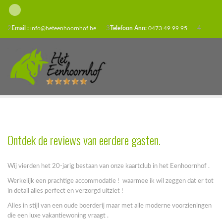
2
Email :
info@heteenhoornhof.be
3
Telefoon Ann:
0473 49 99 95
4
Ontdek de reviews van eerdere gasten.
Wij vierden het 20-jarig bestaan van onze kaartclub in het Eenhoornhof .
Werkelijk een prachtige accommodatie ! waarmee ik wil zeggen dat er tot
in detail alles perfect en verzorgd uitziet !
Alles in stijl van een oude boerderij maar met alle moderne voorzieningen
die een luxe vakantiewoning vraagt .