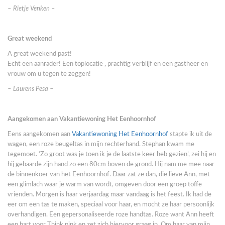
– Rietje Venken –
Great weekend
A great weekend past!
Echt een aanrader! Een toplocatie , prachtig verblijf en een gastheer en
vrouw om u tegen te zeggen!
– Laurens Pesa –
Aangekomen aan Vakantiewoning Het Eenhoornhof
Eens aangekomen aan
Vakantiewoning Het Eenhoornhof
stapte ik uit de
wagen, een roze beugeltas in mijn rechterhand. Stephan kwam me
tegemoet. ‘Zo groot was je toen ik je de laatste keer heb gezien’, zei hij en
hij gebaarde zijn hand zo een 80cm boven de grond. Hij nam me mee naar
de binnenkoer van het Eenhoornhof. Daar zat ze dan, die lieve Ann, met
een glimlach waar je warm van wordt, omgeven door een groep toffe
vrienden. Morgen is haar verjaardag maar vandaag is het feest. Ik had de
eer om een tas te maken, speciaal voor haar, en mocht ze haar persoonlijk
overhandigen. Een gepersonaliseerde roze handtas. Roze want Ann heeft
een hart voor Think pink en zet zich hiervoor graag in. Om haar van mijn