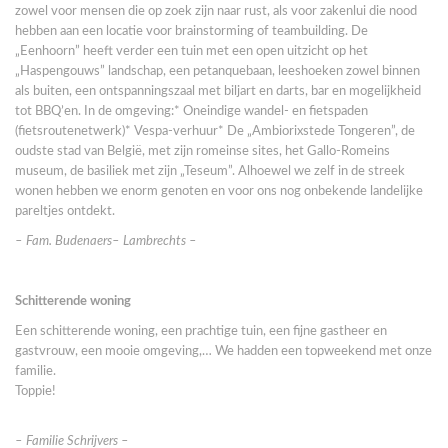
zowel voor mensen die op zoek zijn naar rust, als voor zakenlui die nood
hebben aan een locatie voor brainstorming of teambuilding. De
„Eenhoorn” heeft verder een tuin met een open uitzicht op het
„Haspengouws” landschap, een petanquebaan, leeshoeken zowel binnen
als buiten, een ontspanningszaal met biljart en darts, bar en mogelijkheid
tot BBQ’en. In de omgeving:* Oneindige wandel- en fietspaden
(fietsroutenetwerk)* Vespa-verhuur* De „Ambiorixstede Tongeren”, de
oudste stad van België, met zijn romeinse sites, het Gallo-Romeins
museum, de basiliek met zijn „Teseum”. Alhoewel we zelf in de streek
wonen hebben we enorm genoten en voor ons nog onbekende landelijke
pareltjes ontdekt.
– Fam. Budenaers– Lambrechts –
Schitterende woning
Een schitterende woning, een prachtige tuin, een fijne gastheer en
gastvrouw, een mooie omgeving,… We hadden een topweekend met onze
familie.
Toppie!
– Familie Schrijvers –