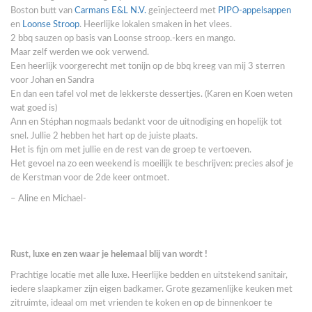
Boston butt van
Carmans E&L N.V.
geïnjecteerd met
PIPO-appelsappen
en
Loonse Stroop
. Heerlijke lokalen smaken in het vlees.
2 bbq sauzen op basis van Loonse stroop.-kers en mango.
Maar zelf werden we ook verwend.
Een heerlijk voorgerecht met tonijn op de bbq kreeg van mij 3 sterren
voor Johan en Sandra
En dan een tafel vol met de lekkerste dessertjes. (Karen en Koen weten
wat goed is)
Ann en Stéphan nogmaals bedankt voor de uitnodiging en hopelijk tot
snel. Jullie 2 hebben het hart op de juiste plaats.
Het is fijn om met jullie en de rest van de groep te vertoeven.
Het gevoel na zo een weekend is moeilijk te beschrijven: precies alsof je
de Kerstman voor de 2de keer ontmoet.
– Aline en Michael-
Rust, luxe en zen waar je helemaal blij van wordt !
Prachtige locatie met alle luxe. Heerlijke bedden en uitstekend sanitair,
iedere slaapkamer zijn eigen badkamer. Grote gezamenlijke keuken met
zitruimte, ideaal om met vrienden te koken en op de binnenkoer te