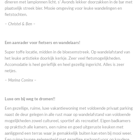
dineren met lampionnen licht. s’ Avonds lekker doorzakken in de bar met
plaatselijk streek bier. Mooie omgeving voor leuke wandelingen en
fietstochten.
– Christel & Ben –
Een aanrader voor fietsers en wandelaars!
Super toffe locatie, midden in de bloesemstreek. Op wandelafstand van
het leuke artistieke doorkijk kerkje. Zeer veel fietsmogelijkheden.
Accomodatie is heel gerieflijk en heel gezellig ingericht. Alles is zeer
netjes.
– Marina Coninx –
Luxe om bij weg te dromen!!
Een gezellige, ruime, luxe vakantiewoning met voldoende privaat parking
naast de deur gelegen in alle rust maar op wandelafstand van voldoende
mogelijkheden zowel cultureel, sportief als recreatief. Eigen badkamers
op praktisch alle kamers, een ruime en goed uitgeruste keuken met
aanliggend een terras waar je gemakkelijk buiten kan eten bij mooi weer.
Een ruime lounge gelegenheid met gezellige gashaard voor op koudere