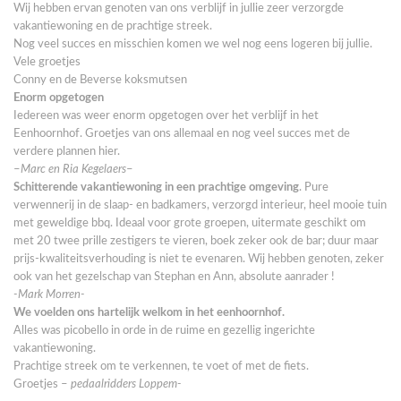
Wij hebben ervan genoten van ons verblijf in jullie zeer verzorgde
vakantiewoning en de prachtige streek.
Nog veel succes en misschien komen we wel nog eens logeren bij jullie.
Vele groetjes
Conny en de Beverse koksmutsen
Enorm o
pgetogen
Iedereen was weer enorm opgetogen over het verblijf in het
Eenhoornhof. Groetjes van ons allemaal en nog veel succes met de
verdere plannen hier.
–
Marc en Ria Kegelaers
–
Schitterende vakantiewoning in een prachtige omgeving
. Pure
verwennerij in de slaap- en badkamers, verzorgd interieur, heel mooie tuin
met geweldige bbq. Ideaal voor grote groepen, uitermate geschikt om
met 20 twee prille zestigers te vieren, boek zeker ook de bar; duur maar
prijs-kwaliteitsverhouding is niet te evenaren. Wij hebben genoten, zeker
ook van het gezelschap van Stephan en Ann, absolute aanrader !
-Mark Morren-
We voelden ons hartelijk welkom in het eenhoornhof.
A
lles was picobello in orde in de ruime en gezellig ingerichte
vakantiewoning.
Prachtige streek om te verkennen, te voet of met de fiets.
Groetjes –
pedaalridders Loppem-