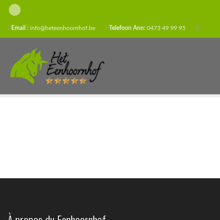
2
Email :
info@heteenhoornhof.be
3
Telefoon Ann:
0473 49 99 95
4
À propos du Eenhoornhof