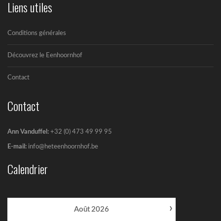
Liens utiles
Conditions générales
Découvrez le Eenhoornhof
Contact
Contact
Ann Vanduffel:
+32 (0) 473 49 99 95
E-mail:
info@heteenhoornhof.be
Calendrier
›
Août
2026