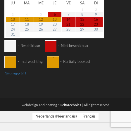
LU
MA
ME
JE
VE
SA
DI
1
2
3
4
5
6
7
8
9
10
11
12
13
14
15
16
17
18
19
20
21
22
23
24
25
26
27
28
29
30
31
-
Beschikbaar
-
Niet beschikbaar
·
-
In afwachting
-
Partially booked
Réservez ici !
webdesign and hosting :
DeltaTechnics
| All right reserved
Nederlands
(
Néerlandais
)
Français