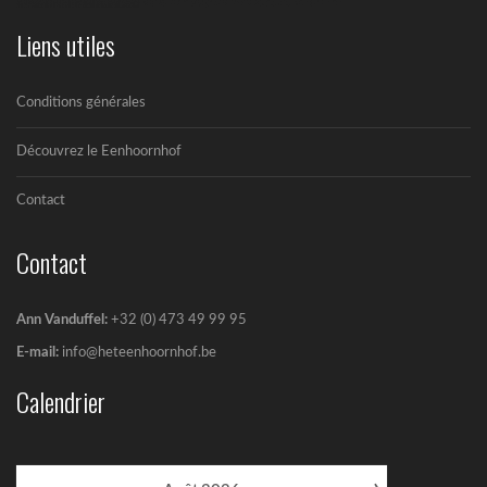
Liens utiles
Conditions générales
Découvrez le Eenhoornhof
Contact
Contact
Ann Vanduffel:
+32 (0) 473 49 99 95
E-mail:
info@heteenhoornhof.be
Calendrier