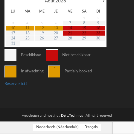
›
Août
2026
LU
MA
ME
JE
VE
SA
DI
1
2
3
4
5
6
7
8
9
10
11
12
13
14
15
16
17
18
19
20
21
22
23
24
25
26
27
28
29
30
31
-
Beschikbaar
-
Niet beschikbaar
·
-
In afwachting
-
Partially booked
Réservez ici !
webdesign and hosting :
DeltaTechnics
| All right reserved
Nederlands
(
Néerlandais
)
Français