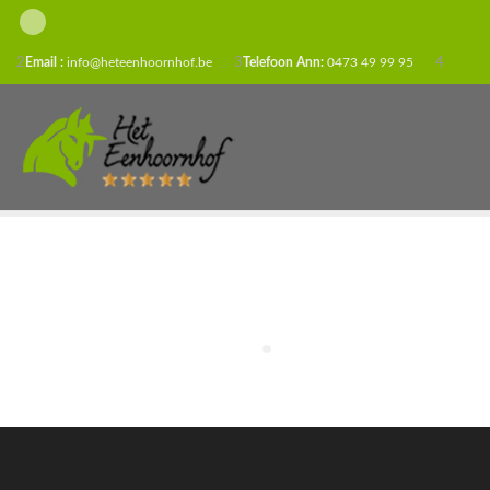
2
Email :
info@heteenhoornhof.be
3
Telefoon Ann:
0473 49 99 95
4