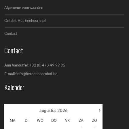
Algemene voorwaarden
Ontdek Het Eenhoornhof
Contact
Contact
Ann Vanduffel:
+32 (0) 473 49 99 95
E-mail:
info@heteenhoornhof.be
Kalender
›
augustus
2026
MA
DI
WO
DO
VR
ZA
ZO
1
2