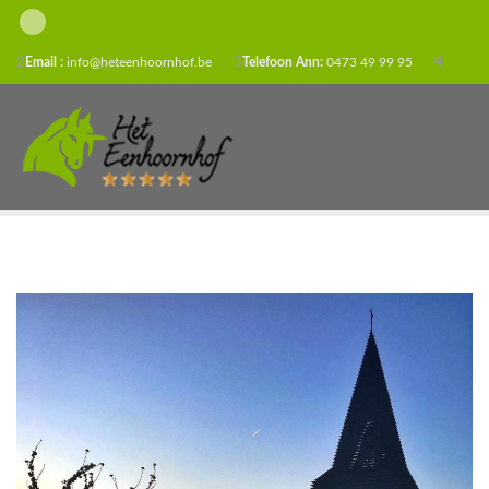
2
Email :
info@heteenhoornhof.be
3
Telefoon Ann:
0473 49 99 95
4